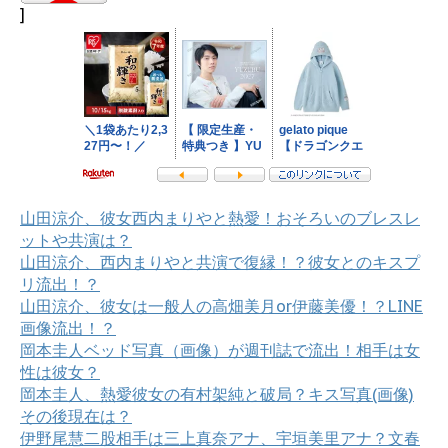
]
山田涼介、彼女西内まりやと熱愛！おそろいのブレスレ
ットや共演は？
山田涼介、西内まりやと共演で復縁！？彼女とのキスプ
リ流出！？
山田涼介、彼女は一般人の高畑美月or伊藤美優！？LINE
画像流出！？
岡本圭人ベッド写真（画像）が週刊誌で流出！相手は女
性は彼女？
岡本圭人、熱愛彼女の有村架純と破局？キス写真(画像)
その後現在は？
伊野尾慧二股相手は三上真奈アナ、宇垣美里アナ？文春