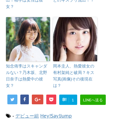
出！相手は女性は彼
とのキスプリ流出！？
女？
知念侑李はスキャンダ
岡本圭人、熱愛彼女の
ルない？乃木坂、北野
有村架純と破局？キス
日奈子は熱愛中の彼
写真(画像)その後現在
女？
は？
B!
1
LINEへ送る
-
デビュー組
Hey!Say!Jump