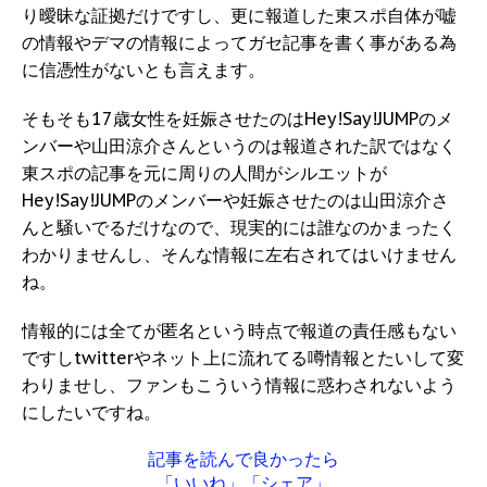
り曖昧な証拠だけですし、更に報道した東スポ自体が嘘
の情報やデマの情報によってガセ記事を書く事がある為
に信憑性がないとも言えます。
そもそも17歳女性を妊娠させたのはHey!Say!JUMPのメ
ンバーや山田涼介さんというのは報道された訳ではなく
東スポの記事を元に周りの人間がシルエットが
Hey!Say!JUMPのメンバーや妊娠させたのは山田涼介さ
んと騒いでるだけなので、現実的には誰なのかまったく
わかりませんし、そんな情報に左右されてはいけません
ね。
情報的には全てが匿名という時点で報道の責任感もない
ですしtwitterやネット上に流れてる噂情報とたいして変
わりませし、ファンもこういう情報に惑わされないよう
にしたいですね。
記事を読んで良かったら
「いいね」「シェア」