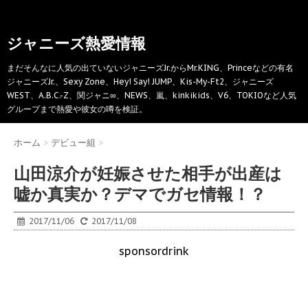
ジャニーズ熱愛情報
まだそんなに人気の出ていないジャニーズJr.からMr.KING、Princeなどの有名
ジャニーズJr.、Sexy Zone、Hey! Say! JUMP、Kis-My-Ft2、ジャニーズ
WEST、A.B.C.-Z、関ジャニ∞、NEWS、嵐、kinkikids、V6、TOKIOなど人気
グループまで熱愛や彼女の噂を検証。
ホーム
>
デビュー組
>
山田涼介が妊娠させた相手が出産は
嘘か真実か？デマでガセ情報！？
2017/11/06
2017/11/08
sponsordrink