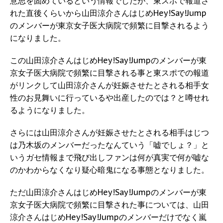
意思を固めているという情報でしたが、東スポで報道さ
れた直後くらいから山田涼介さんはじめHey!Say!Jump
のメンバーが東京女子医大病院で頻繁に目撃されるよう
になりました。
この山田涼介さんはじめHey!Say!Jumpのメンバーが東
京女子医大病院で頻繁に目撃される事と東スポでの報道
がリンクして山田涼介さんが妊娠させたとされる相手女
性のお見舞いに行っているや出産したのでは？と噂せれ
るようになりました。
さらには山田涼介さんが妊娠させたとされる相手はじつ
は乃木坂のメンバーだったなんていう「嘘でしょ？」と
いうガセ情報まで飛び出しファンは何が真実で何が嘘な
のかわからなくなり疑心暗鬼になる事態となりました。
ただ山田涼介さんはじめHey!Say!Jumpのメンバーが東
京女子医大病院で頻繁に目撃された事については、山田
涼介さんはじめHey!Say!Jumpのメンバーだけでなく嵐