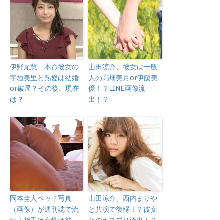
伊野尾慧、本命彼女の
山田涼介、彼女は一般
宇垣美里と熱愛は結婚
人の高畑美月or伊藤美
or破局？その後、現在
優！？LINE画像流
は？
出！？
岡本圭人ベッド写真
山田涼介、西内まりや
（画像）が週刊誌で流
と共演で復縁！？彼女