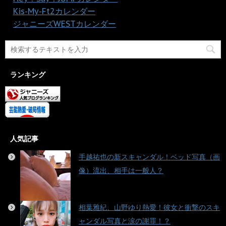
・
Kis-My-Ft2カレンダー
・
ジャニーズWESTカレンダー
ランキング
人気記事
手越祐也の新スキャンダル！ベッド写真（画
像）流出、相手は一般人？
相葉雅紀、山野ゆり熱愛！彼女と衝撃のスキ
ャンダル写真と涙の謝罪！？