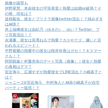
画像や謝罪も
伊野尾慧、本命彼女の宇垣美里と熱愛は結婚or破局？そ
の後、現在は？
道枝駿佑、彼女とプリクラ画像twitter流出！？姉みずき
はAKB？
井上瑞稀彼女は由紀乃（ゆきの）、ゆい？Twitter、プ
リ写真流出！？
永瀬廉、彼女は長濱ねるで熱愛？カスやクズ、嫌いと言
われるエピソード！
平野紫耀の熱愛中の彼女は桜井玲香はガセ！？キスマー
クも！？
阿部顕嵐と村重杏奈のデート写真（画像）！彼女と熱愛
の真相はデマ？
宮近海斗、広瀬すずが熱愛彼女でLINE流出？小嶋真子と
は？
ジャニーズJr宮近海斗、中村海人とAKB小嶋真子が自宅
パーティー疑惑！？