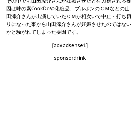
その中でも山田涼介さんが妊娠させたと有力視される要
因は味の素CookDoや化粧品、ブルボンのＣＭなどの山
田涼介さんが出演していたＣＭが相次いで中止・打ち切
りになった事から山田涼介さんが妊娠させたのではない
かと騒がれてしまった要因です。
[ad#adsense1]
sponsordrink