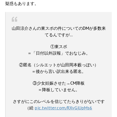
疑惑もあります。
山田涼介さんの東スポの件についてのDMが多数来
てるんですが…
①東スポ
＝「日付以外誤報」でおなじみ。
②匿名（シルエットが山田岡本藪っぽい）
＝後から言い訳出来る匿名。
③少女妊娠させた→CM降板
＝降板していません。
さすがにこのレベルを信じてたらきりがないです
（続
pic.twitter.com/RXvGjUpMs6