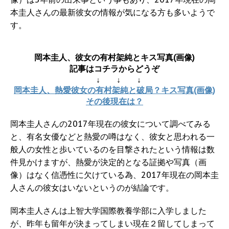
本圭人さんの最新彼女の情報が気になる方も多いようで
す。
岡本圭人、彼女の有村架純とキス写真(画像)
記事はコチラからどうぞ
↓ ↓ ↓
岡本圭人、熱愛彼女の有村架純と破局？キス写真(画像)
その後現在は？
岡本圭人さんの2017年現在の彼女について調べてみる
と、有名女優などと熱愛の噂はなく、彼女と思われる一
般人の女性と歩いているのを目撃されたという情報は数
件見かけますが、熱愛が決定的となる証拠や写真（画
像）はなく信憑性に欠けている為、2017年現在の岡本圭
人さんの彼女はいないというのが結論です。
岡本圭人さんは上智大学国際教養学部に入学しました
が、昨年も留年が決まってしまい現在２留してしまって