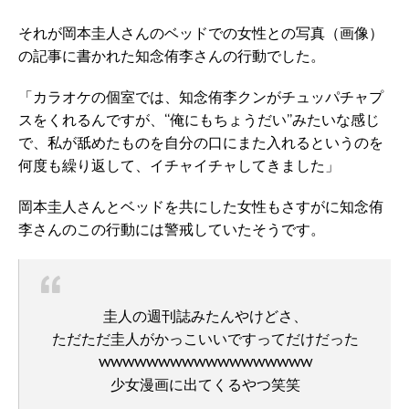
それが岡本圭人さんのベッドでの女性との写真（画像）
の記事に書かれた知念侑李さんの行動でした。
「カラオケの個室では、知念侑李クンがチュッパチャプ
スをくれるんですが、“俺にもちょうだい”みたいな感じ
で、私が舐めたものを自分の口にまた入れるというのを
何度も繰り返して、イチャイチャしてきました」
岡本圭人さんとベッドを共にした女性もさすがに知念侑
李さんのこの行動には警戒していたそうです。
圭人の週刊誌みたんやけどさ、
ただただ圭人がかっこいいですってだけだった
wwwwwwwwwwwwwwwwww
少女漫画に出てくるやつ笑笑