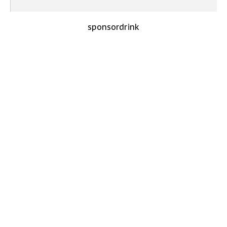
sponsordrink