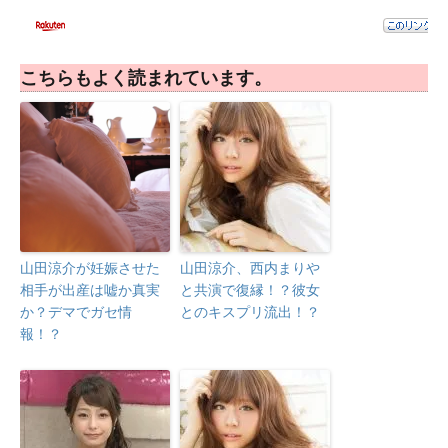
こちらもよく読まれています。
山田涼介が妊娠させた
山田涼介、西内まりや
相手が出産は嘘か真実
と共演で復縁！？彼女
か？デマでガセ情
とのキスプリ流出！？
報！？