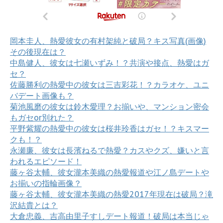
岡本圭人、熱愛彼女の有村架純と破局？キス写真(画像)
その後現在は？
中島健人、彼女は七瀬いずみ！？共演や接点、熱愛はガ
セ？
佐藤勝利の熱愛中の彼女は三吉彩花！？カラオケ、ユニ
バデート画像も？
菊池風磨の彼女は鈴木愛理？お揃いや、マンション密会
もガセor別れた？
平野紫耀の熱愛中の彼女は桜井玲香はガセ！？キスマー
クも！？
永瀬廉、彼女は長濱ねるで熱愛？カスやクズ、嫌いと言
われるエピソード！
藤ヶ谷太輔、彼女瀧本美織の熱愛報道や江ノ島デートや
お揃いの指輪画像？
藤ヶ谷太輔、彼女瀧本美織の熱愛2017年現在は破局？滝
沢結貴とは？
大倉忠義、吉高由里子すしデート報道！破局は本当じゃ