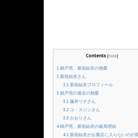
Contents
[
hide
]
1
錦戸亮、新垣結衣の熱愛
2
新垣結衣さん
2.1
新垣結衣プロフィール
3
錦戸亮の過去の熱愛
3.1
藤井リナさん
3.2
コ・スジンさん
3.3
かおりさん
4
錦戸亮、新垣結衣の破局理由
4.1
新垣結衣がお風呂に入らないのが