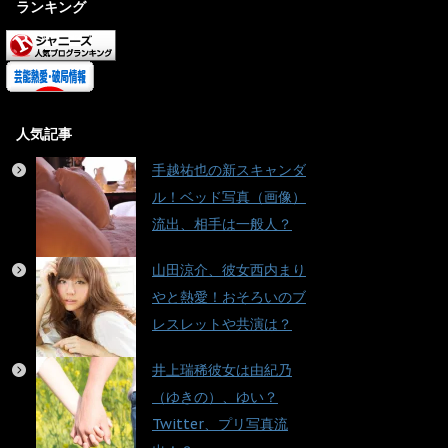
ランキング
人気記事
手越祐也の新スキャンダ
ル！ベッド写真（画像）
流出、相手は一般人？
山田涼介、彼女西内まり
やと熱愛！おそろいのブ
レスレットや共演は？
井上瑞稀彼女は由紀乃
（ゆきの）、ゆい？
Twitter、プリ写真流