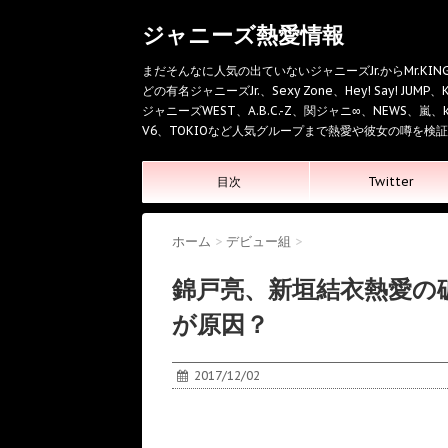
ジャニーズ熱愛情報
まだそんなに人気の出ていないジャニーズJr.からMr.KING、
どの有名ジャニーズJr.、Sexy Zone、Hey! Say! JUMP、K
ジャニーズWEST、A.B.C.-Z、関ジャニ∞、NEWS、嵐、kin
V6、TOKIOなど人気グループまで熱愛や彼女の噂を検
目次
Twitter
ホーム
>
デビュー組
>
錦戸亮、新垣結衣熱愛の
が原因？
2017/12/02