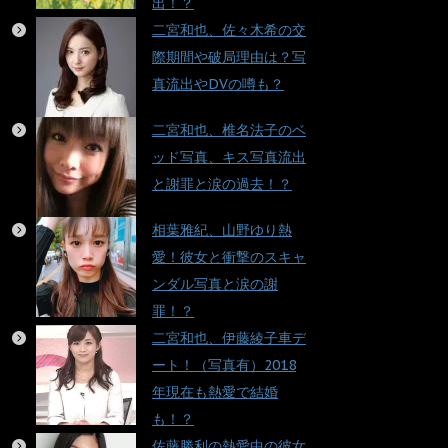
出！？
二宮和也、佐々木希の交
際期間や破局理由は？写
真流出やDVの噂も？
二宮和也、椎名法子のベ
ッド写真、キス写真流出
と謝罪と涙の過去！？
相葉雅紀、山野ゆり熱
愛！彼女と衝撃のスキャ
ンダル写真と涙の謝
罪！？
二宮和也、伊藤綾子車デ
ート！（写真有）2018
年現在も熱愛で結婚
も！？
佐藤勝利の熱愛中の彼女