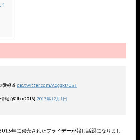
気？
熱愛報道
pic.twitter.com/A0gqxJ7OST
報 (@JJxx2016)
2017年12月1日
2013年に発売されたフライデーが報じ話題になりまし