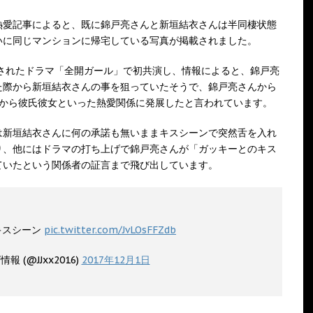
熱愛記事によると、既に錦戸亮さんと新垣結衣さんは半同棲状態
いに同じマンションに帰宅している写真が掲載されました。
送されたドラマ「全開ガール」で初共演し、情報によると、錦戸亮
た際から新垣結衣さんの事を狙っていたそうで、錦戸亮さんから
中から彼氏彼女といった熱愛関係に発展したと言われています。
は新垣結衣さんに何の承諾も無いままキスシーンで突然舌を入れ
り、他にはドラマの打ち上げで錦戸亮さんが「ガッキーとのキス
ていたという関係者の証言まで飛び出しています。
キスシーン
pic.twitter.com/JvLOsFFZdb
報 (@JJxx2016)
2017年12月1日